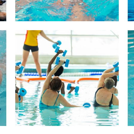
DE LA FAISANDERIE
AQUATRAINING
,
E
ACTIVITÉS
ACTIVITÉS - PISCINE
DE LA FAISANDERIE